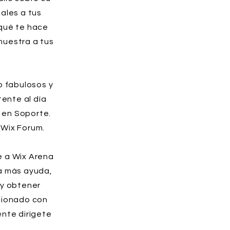
ales a tus
 qué te hace
muestra a tus
b fabulosos y
ente al día
 en Soporte.
 Wix Forum.
e a Wix Arena
ta más ayuda,
 y obtener
acionado con
ente dirígete