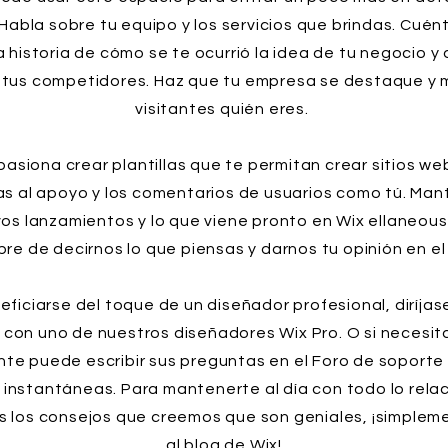
Habla sobre tu equipo y los servicios que brindas. Cuént
la historia de cómo se te ocurrió la idea de tu negocio y
 tus competidores. Haz que tu empresa se destaque y 
visitantes quién eres.
pasiona crear plantillas que te permitan crear sitios we
as al apoyo y los comentarios de usuarios como tú. Mant
vos lanzamientos y lo que viene pronto en Wix ellaneous
ibre de decirnos lo que piensas y darnos tu opinión en el
eficiarse del toque de un diseñador profesional, diríjas
con uno de nuestros diseñadores Wix Pro. O si necesi
te puede escribir sus preguntas en el Foro de soporte
instantáneas. Para mantenerte al día con todo lo rel
os los consejos que creemos que son geniales, ¡simplem
al blog de Wix!