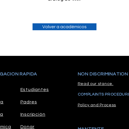
Volver a académicos
GACION RAPIDA
NON DISCRIMINATION
Read our stance.
Estudiantes
COMPLAINTS PROCEDUR
ra
Padres
Policy and Process
la
Inscripción
mica
Donar