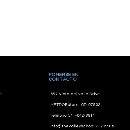
PONERSE EN
CONTACTO
857 Vista del valle Drive
E
METRO
Edford, OR 97502
Teléfono: 541-842-3914
info@thevalleyschool.k12.or.us