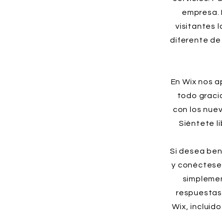
empresa. 
visitantes 
diferente de
En Wix nos a
todo graci
con los nue
Siéntete l
Si desea ben
y conéctese 
simplemen
respuestas 
Wix, incluid