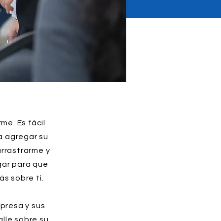
me. Es fácil.
ra agregar su
arrastrarme y
gar para que
s sobre ti.
mpresa y sus
lle sobre su