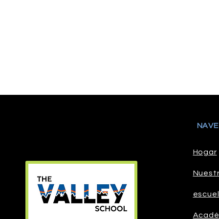
NAVE
Hogar
Nuest
escue
Acadé