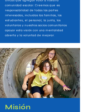
únicas que agregan valor a nuestra
comunidad escolar. Creemos que es
responsabilidad de todas las partes
interesadas, incluidas las familias, los
estudiantes, el personal, la junta, los
voluntarios y nuestros socios comunitarios
apoyar esta visión con una mentalidad
abierta y la voluntad de mejorar.
Misión