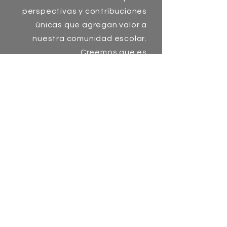
perspectivas y contribuciones
únicas que agregan valor a
nuestra comunidad escolar.
Creemos que es
responsabilidad de todas las
partes interesadas, incluidas
las familias, los estudiantes, el
personal, la junta, los
voluntarios y nuestros socios
comunitarios apoyar esta visión
con una mentalidad abierta y la
voluntad de mejorar.