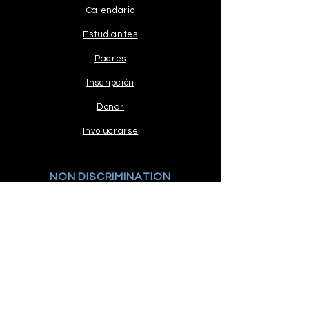
Calendario
Estudiantes
Padres
Inscripción
Donar
Involucrarse
NON DISCRIMINATION
Read our stance.
COMPLAINTS PROCEDURE
Policy and Process
MANTENTE CONECTADO